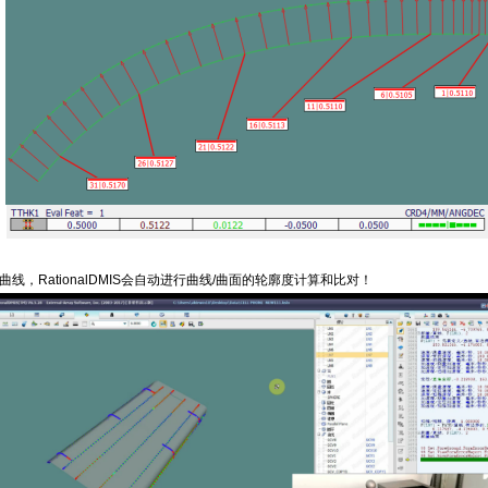
曲线，
RationalDMIS
会
自动
进行曲线
/
曲面的轮廓度计算和
比对！