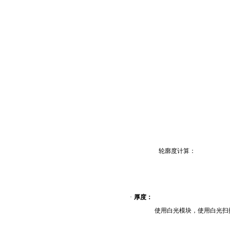
轮廓度计算：
·
厚度：
使用白光
模块
，使用白光
扫