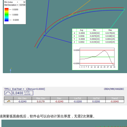
描
测量
弧面
曲线后，
软件会
可以
自动计算出厚度，无需
2
次测量。