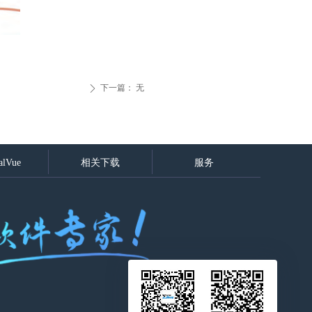
下一篇：
无
ꄲ
alVue
相关下载
服务