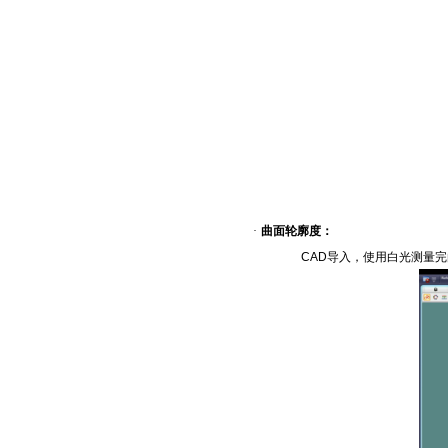
·
曲面轮廓度：
CAD
导入，
使用白光
测量完