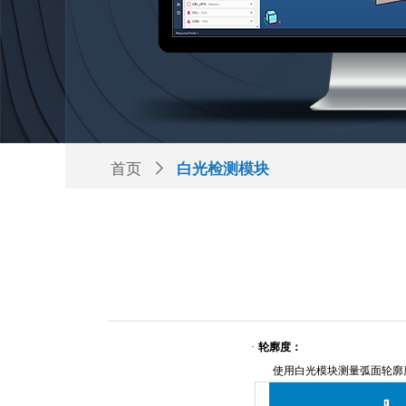
首页
ꁕ
白光检测模块
·
轮廓度
：
使用白光
模块
测量弧面轮廓