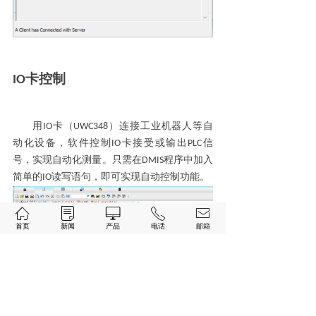
IO
卡控制
用
IO
卡
（
UWC348
）
连接工业机器人等自
动化设备，软件控制
IO
卡接受或输出
PLC
信
号，实现自动化测量。
只需在
DMIS
程序中加入
简单的
IO
读写语句，即可实现自动控制功能。
ꀇ
ꂓ
ꀖ
ꂅ
ꂘ
首页
新闻
产品
电话
邮箱
IO
卡输入端口的开闭状态的组合可以关联
多个解决方案，外部设备可以通过
IO
卡控
制软件载入不同的测量程序，这样可以检
测不同种类的零件，减少了人工操作，提