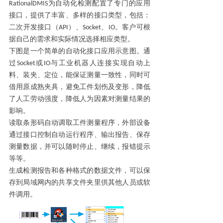
RationalDMIS
为自动化检测配置了专门的应用
接口，提供了丰富、多样的接口类型
，包括：
二次开发接口（
API
）、
Socket
、
IO
。
客户可根
据自己的需求和实际情况选择
相应类型。
下图是一个简单的自动化接口应用示意图。
通
过
Socket
或
IO
与工业机器人连接实现
自动上
料、装夹、定位，能保证测量一致性，同时可
借用
原成熟
夹具，避免工件划伤及变形
，
降低
了人工劳动强度，降低人为因素对测量结果的
影响
。
读取条形码自动调取工件测量程序
，
外部设备
通过接口控制
自动运行程序、输出报告、保存
测量数据，并可以随时停止、继续，报错提示
等等。
生成检测报告和各种格式的数据文件
，可以保
存到局域网内的共享文件夹里供其他人员或软
件调用
。