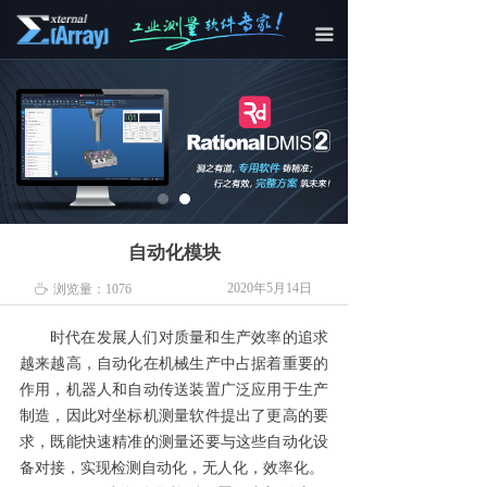
끀
自动化模块
2020年5月14日
ꄘ
浏览量：
1076
时代在发展
人们对质量
和
生产效率的追求
越来越高，
自动化在机械生产中占据着重要的
作用
，
机器人和自动传送装置广泛应用于生产
制造，因此对
坐标机
测量软件提出了更高的要
求，
既能
快速精准的测量还要与这些自动化设
备对接
，
实现检测自动化，无人化，效率化。